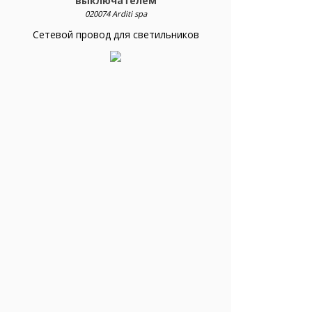
выключателем
020074 Arditi spa
Сетевой провод для светильников
Сетевой шнур золото-бронза 3,0 м без
выключателя
010302 Arditi spa
Сетевой провод для светильников