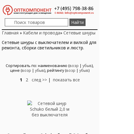
Главная
»
Кабели и провода
»
Сетевые шнуры
Сетевые шнуры с выключателем и вилкой для
ремонта, сборки светильников и люстр.
Сортировать по: наименованию (
возр
|
убыв
),
цене (
возр
|
убыв
), рейтингу (
возр
|
убыв
)
1
2
след >>
|
показать все