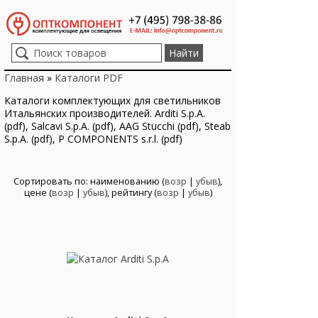
Главная
»
Каталоги PDF
Каталоги комплектующих для светильников
Итальянских производителей. Arditi S.p.A.
(pdf), Salcavi S.p.A. (pdf), AAG Stucchi (pdf), Steab
S.p.A. (pdf), P COMPONENTS s.r.l. (pdf)
Сортировать по: наименованию (
возр
|
убыв
),
цене (
возр
|
убыв
), рейтингу (
возр
|
убыв
)