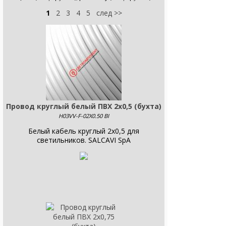
1
2
3
4
5
след >>
Провод круглый белый ПВХ 2х0,5 (бухта)
H03VV-F-02X0.50 BI
Белый кабель круглый 2x0,5 для
светильников. SALCAVI SpA