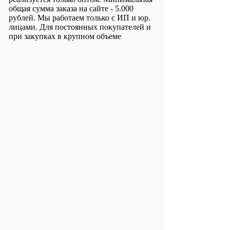
общая сумма заказа на сайте - 5.000
рублей. Мы работаем только с ИП и юр.
лицами. Для постоянных покупателей и
при закупках в крупном объеме
предоставляются дополнительные
скидки. Для покупки товара в розницу
перейдите по ссылке
Купить
комплектующие для светильников в
розницу
Представленная на сайте
информация о наличии, комплектации,
технических характеристиках, цветовых
сочетаний, а также стоимости не
является публичной офертой и основана
на официальных данных, полученных от
производителя. Производитель вправе
изменять технические параметры и
комплектацию изделий без
предварительного уведомления.
Зарегистрироваться
Вход с паролем
Обратная связь
Блог / Новости