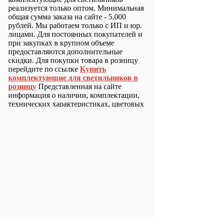
реализуется только оптом. Минимальная
общая сумма заказа на сайте - 5.000
рублей. Мы работаем только с ИП и юр.
лицами. Для постоянных покупателей и
при закупках в крупном объеме
предоставляются дополнительные
скидки. Для покупки товара в розницу
перейдите по ссылке
Купить
комплектующие для светильников в
розницу
Представленная на сайте
информация о наличии, комплектации,
технических характеристиках, цветовых
сочетаний, а также стоимости не
является публичной офертой и основана
на официальных данных, полученных от
производителя. Производитель вправе
изменять технические параметры и
комплектацию изделий без
предварительного уведомления.
Зарегистрироваться
Вход с паролем
Обратная связь
Блог / Новости